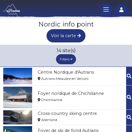
Log
Nordic info point
Voir la carte
14
site(s)
Filters
Centre Nordique d'Autrans
Autrans-Méaudre en Vercors
Foyer nordique de Chichilianne
Chichilianne
Cross-country skiing centre
Allemond
Foyer de ski de fond Autrans